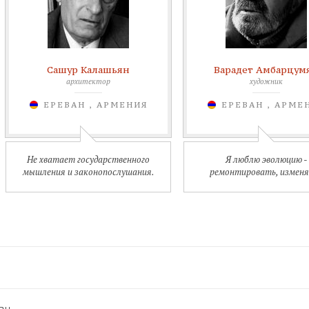
Сашур Калашьян
Варадет Амбарцум
архитектор
художник
ЕРЕВАН , АРМЕНИЯ
ЕРЕВАН , АРМЕ
Не хватает государственного
Я люблю эволюцию -
мышления и законопослушания.
ремонтировать, изменя