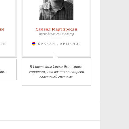
ян
Самвел Мартиросян
преподаватель и блогер
НИЯ
ЕРЕВАН , АРМЕНИЯ
В Советском Союзе было много
ть.
хорошего, что возникло вопреки
советской системе.