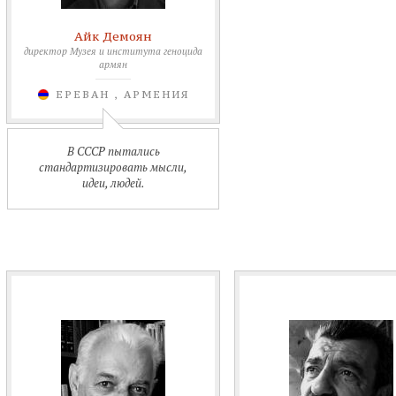
Айк Демоян
директор Музея и института геноцида
армян
ЕРЕВАН , АРМЕНИЯ
В СССР пытались
стандартизировать мысли,
идеи, людей.