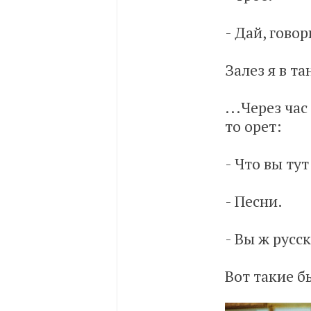
- Дай, говор
Залез я в та
...Через ча
то орет:
- Что вы тут
- Песни.
- Вы ж русс
Вот такие б