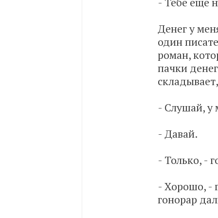
- Тебе еще 
Денег у мен
один писате
роман, кото
пачки денег
складывает,
- Слушай, у 
- Давай.
- Только, - 
- Хорошо, - 
гонорар дал