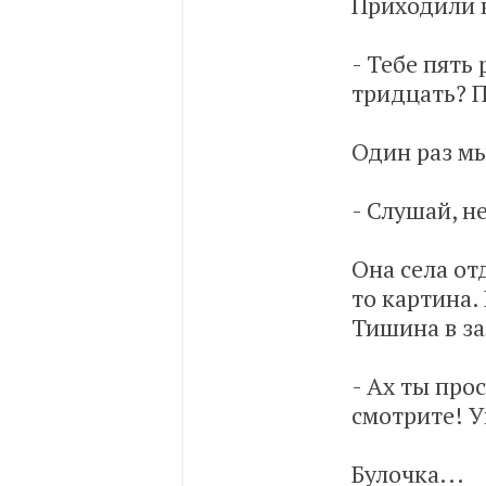
Приходили к
- Тебе пять
тридцать? П
Один раз мы
- Слушай, н
Она села от
то картина.
Тишина в за
- Ах ты про
смотрите! 
Булочка...