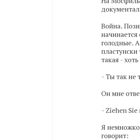
На Мосфиль
документали
Война. Пози
начинается 
голодные. А
пластунски 
такая - хоть
- Ты так не 
Он мне отве
- Ziehen Sie 
Я немножко
говорит: