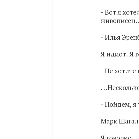
- Вот я хоте
живописец..
- Илья Эрен
Я идиот. Я 
- Не хотите 
...Нескольк
- Пойдем, я
Марк Шагал.
Я говорю: