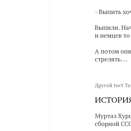
- Выпить х
Выпили. Нач
и немцев то 
А потом опя
стрелять...
Другой тост Та
ИСТОРИЯ
Муртаз Хурц
сборной ССС