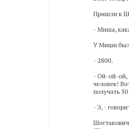
Пришли к Ш
- Миша, как
У Миши была
- 2800.
- Ой-ой-ой,
человек! Во
получать 50 
- Э, - говор
Шостакович 