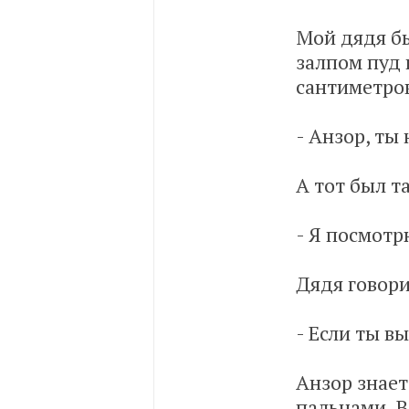
Мой дядя бы
залпом пуд 
сантиметров
- Анзор, ты
А тот был т
- Я посмотр
Дядя говори
- Если ты вы
Анзор знает
пальцами. В