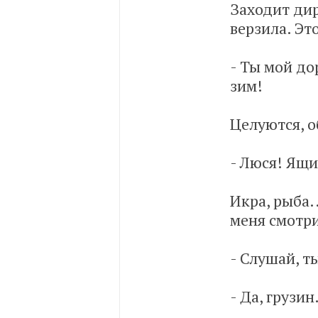
Заходит дир
верзила. Эт
- Ты мой до
зим!
Целуются, 
- Люся! Ящи
Икра, рыба..
меня смотри
- Слушай, т
- Да, грузин