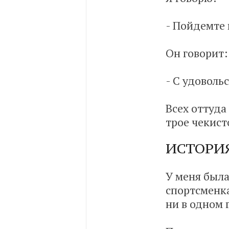
- Пойдемте 
Он говорит:
- С удоволь
Всех оттуда
трое чекисто
ИСТОРИЯ
У меня был
спортсменка
ни в одном 