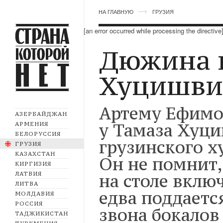
НА ГЛАВНУЮ
ГРУЗИЯ
[an error occurred while processing the directive
Дюжина 
Хуцишви
Артему Ефимов
АЗЕРБАЙДЖАН
у Тамаза Хуци
АРМЕНИЯ
БЕЛОРУССИЯ
грузинского х
ГРУЗИЯ
КАЗАХСТАН
Он не помнит,
КИРГИЗИЯ
ЛАТВИЯ
на столе вклю
ЛИТВА
едва поддаетс
МОЛДАВИЯ
РОССИЯ
звона бокалов
ТАДЖИКИСТАН