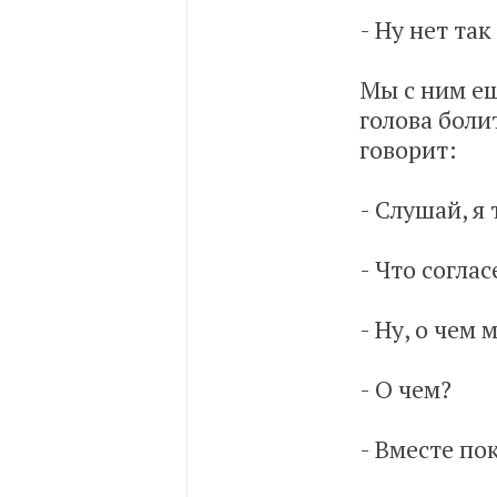
- Ну нет так
Мы с ним ещ
голова боли
говорит:
- Слушай, я 
- Что соглас
- Ну, о чем 
- О чем?
- Вместе по