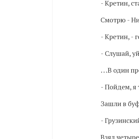
- Кретин, с
Смотрю - Н
- Кретин, - 
- Слушай, у
...В один п
- Пойдем, я
Зашли в буф
- Грузински
Взял четыре