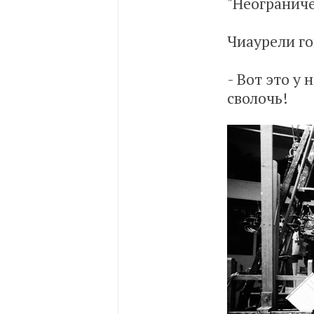
"Неограниче
Чиаурели го
- Вот это у 
сволочь!