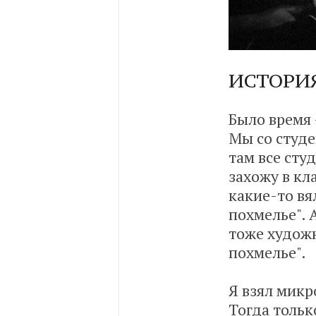
ИСТОРИЯ
Было время 
Мы со студе
там все сту
захожу в кл
какие-то вял
похмелье". 
тоже художн
похмелье".
Я взял микр
Тогда тольк