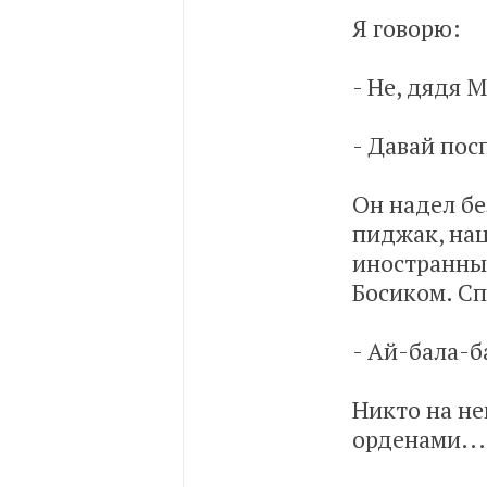
Я говорю:
- Не, дядя 
- Давай пос
Он надел б
пиджак, нац
иностранные
Босиком. Сп
- Ай-бала-
Никто на не
орденами...