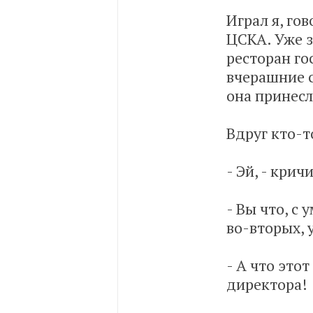
Играл я, го
ЦСКА. Уже з
ресторан го
вчерашние с
она принесл
Вдруг кто-т
- Эй, - кри
- Вы что, с
во-вторых, у
- А что этот
директора!