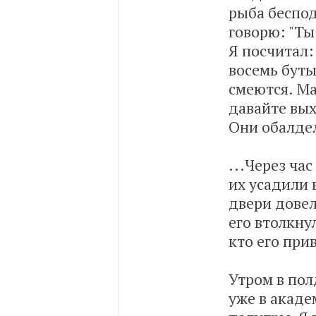
рыба беспод
говорю: "Ты
Я посчитал:
восемь буты
смеются. Ма
давайте вых
Они обалде
...Через ча
их усадили 
двери довел
его втолкну
кто его при
Утром в пол
уже в академ