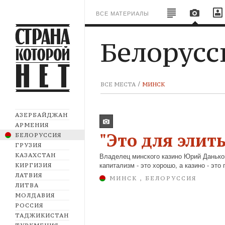
ВСЕ МАТЕРИАЛЫ
Белорусс
ВСЕ МЕСТА
МИНСК
АЗЕРБАЙДЖАН
АРМЕНИЯ
"Это для элит
БЕЛОРУССИЯ
ГРУЗИЯ
Владелец минского казино Юрий Данько
КАЗАХСТАН
капитализм - это хорошо, а казино - это
КИРГИЗИЯ
ЛАТВИЯ
МИНСК , БЕЛОРУССИЯ
ЛИТВА
МОЛДАВИЯ
РОССИЯ
ТАДЖИКИСТАН