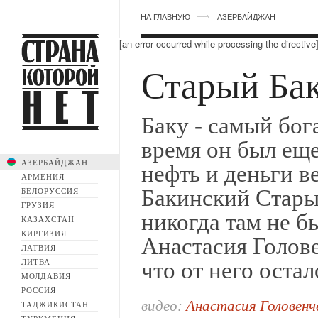
НА ГЛАВНУЮ
АЗЕРБАЙДЖАН
[an error occurred while processing the directive
Старый Ба
Баку - самый бог
время он был ещ
АЗЕРБАЙДЖАН
нефть и деньги в
АРМЕНИЯ
Бакинский Старый
БЕЛОРУССИЯ
ГРУЗИЯ
никогда там не б
КАЗАХСТАН
КИРГИЗИЯ
Анастасия Голов
ЛАТВИЯ
ЛИТВА
что от него остал
МОЛДАВИЯ
РОССИЯ
видео:
Анастасия Головенч
ТАДЖИКИСТАН