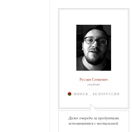
Руслан Сенкевич
студент
МИНСК , БЕЛОРУССИЯ
Даже очереди за продуктами
вспоминаются с ностальгией.