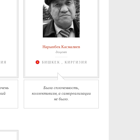
Нарынбек Касмалиев
доцент
ЗИЯ
БИШКЕК , КИРГИЗИЯ
очень
Была сплоченность,
кий
коллективизм, а самореализации
не было.