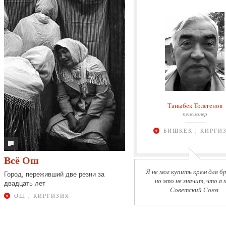
Таныбек Толегенов
пенсионер
БИШКЕК , КИРГИ
Всё Ош
Я не мог купить крем для б
Город, переживший две резни за
но это не значит, что я 
двадцать лет
Советский Союз.
ОШ , КИРГИЗИЯ