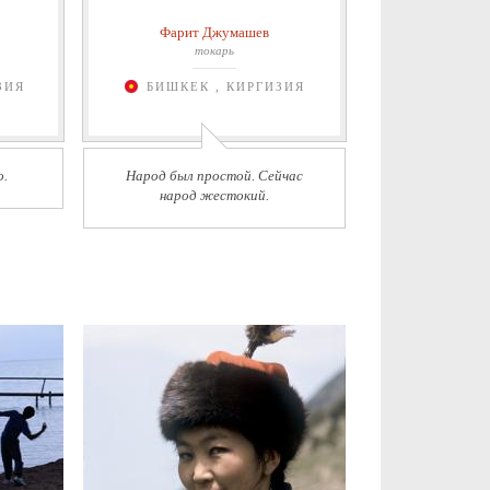
Фарит Джумашев
токарь
ЗИЯ
БИШКЕК , КИРГИЗИЯ
о.
Народ был простой. Сейчас
народ жестокий.