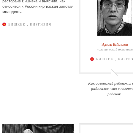
ресторане Бишкека и выяснил, как
относится к России киргизская золотая
молодежь.
БИШКЕК , КИРГИЗИЯ
Эдиль Байсалов
политический активист
БИШКЕК , КИРГИ
Как советский ребенок, я 
радовался, что я советс
ребенок.