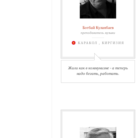
Ботбай Куланбаев
преподаватель музыки
КАРАКОЛ , КИРГИЗИЯ
Жили как в коммунизме - а теперь
надо бегать, работать.