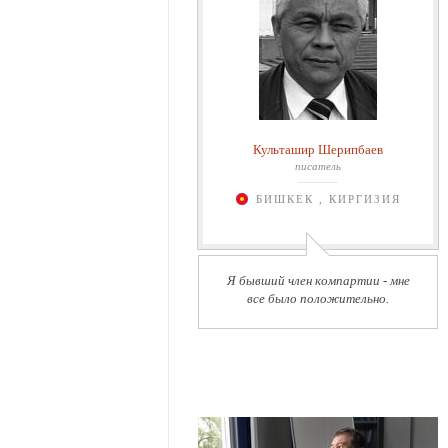
Культашир Шерипбаев
писатель
БИШКЕК , КИРГИЗИЯ
Я бывший член компартии - мне
все было положительно.