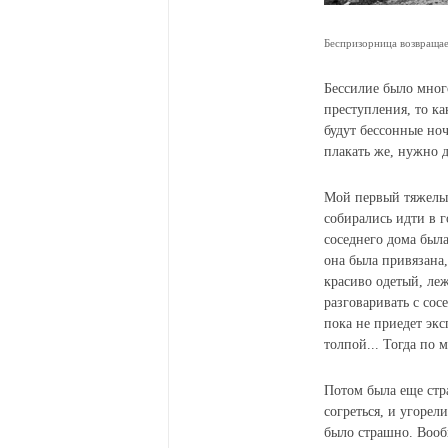
Беспризорница возвращае
Бессилие было много
преступления, то ка
будут бессонные но
плакать же, нужно д
Мой первый тяжелый
собирались идти в г
соседнего дома была
она была привязана,
красиво одетый, ле
разговаривать с сос
пока не приедет экс
толпой... Тогда по 
Потом была еще стра
согреться, и угорел
было страшно. Вообщ