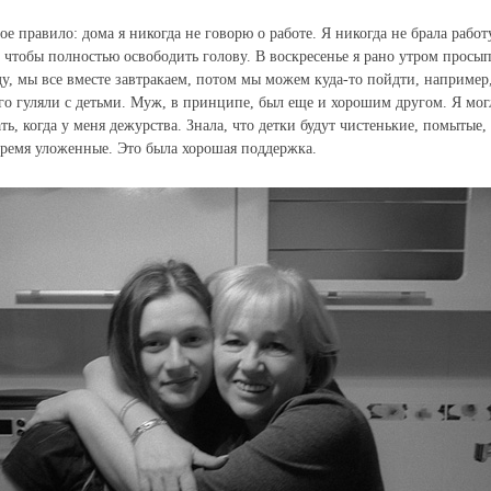
е правило: дома я никогда не говорю о работе. Я никогда не брала работ
, чтобы полностью освободить голову. В воскресенье я рано утром просы
у, мы все вместе завтракаем, потом мы можем куда-то пойдти, например,
го гуляли с детьми. Муж, в принципе, был еще и хорошим другом. Я мог
ь, когда у меня дежурства. Знала, что детки будут чистенькие, помытые,
ремя уложенные. Это была хорошая поддержка.