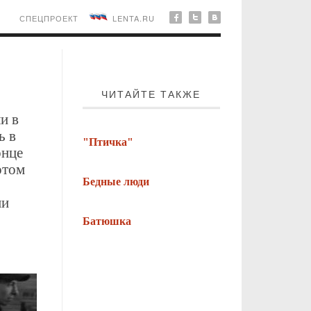
СПЕЦПРОЕКТ
LENTA.RU
ЧИТАЙТЕ ТАКЖЕ
и в
ь в
"Птичка"
онце
отом
Бедные люди
ми
Батюшка