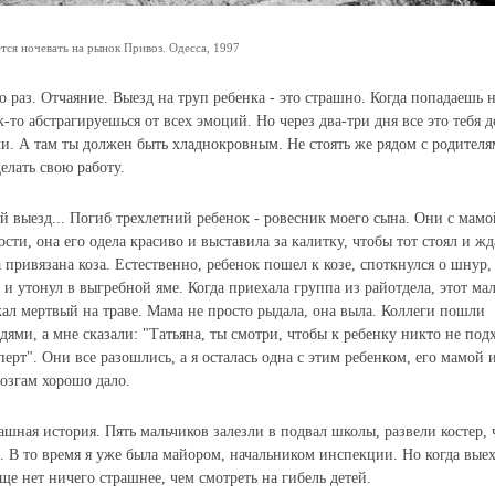
тся ночевать на рынок Привоз. Одесса, 1997
 раз. Отчаяние. Выезд на труп ребенка - это страшно. Когда попадаешь 
к-то абстрагируешься от всех эмоций. Но через два-три дня все это тебя д
чи. А там ты должен быть хладнокровным. Не стоять же рядом с родителя
елать свою работу.
 выезд... Погиб трехлетний ребенок - ровесник моего сына. Они с мамо
ости, она его одела красиво и выставила за калитку, чтобы тот стоял и жд
 привязана коза. Естественно, ребенок пошел к козе, споткнулся о шнур
 и утонул в выгребной яме. Когда приехала группа из райотдела, этот ма
жал мертвый на траве. Мама не просто рыдала, она выла. Коллеги пошли
едями, а мне сказали: "Татьяна, ты смотри, чтобы к ребенку никто не под
перт". Они все разошлись, а я осталась одна с этим ребенком, его мамой 
мозгам хорошо дало.
шная история. Пять мальчиков залезли в подвал школы, развели костер,
и. В то время я уже была майором, начальником инспекции. Но когда выех
е нет ничего страшнее, чем смотреть на гибель детей.