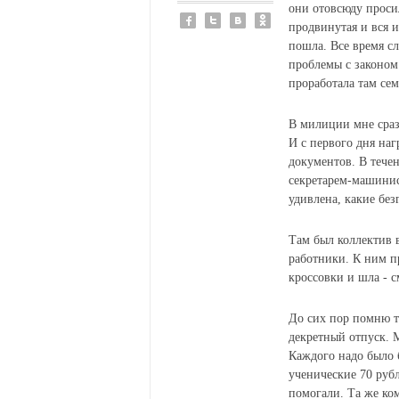
они отовсюду просил
продвинутая и вся 
пошла. Все время сл
проблемы с законом
проработала там сем
В милиции мне сраз
И с первого дня на
документов. В течен
секретарем-машинист
удивлена, какие бе
Там был коллектив 
работники. К ним п
кроссовки и шла - 
До сих пор помню те
декретный отпуск. 
Каждого надо было б
ученические 70 рубл
помогали. Та же ком