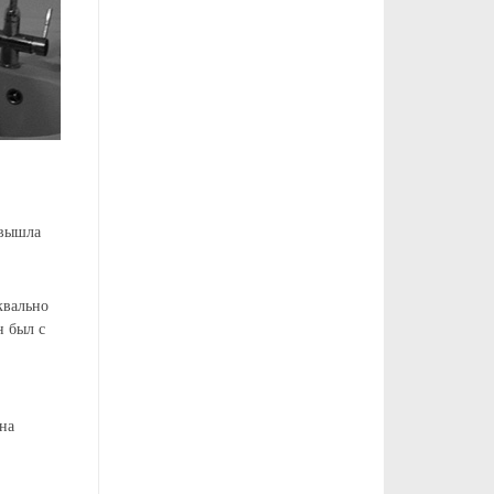
 вышла
квально
н был с
 на