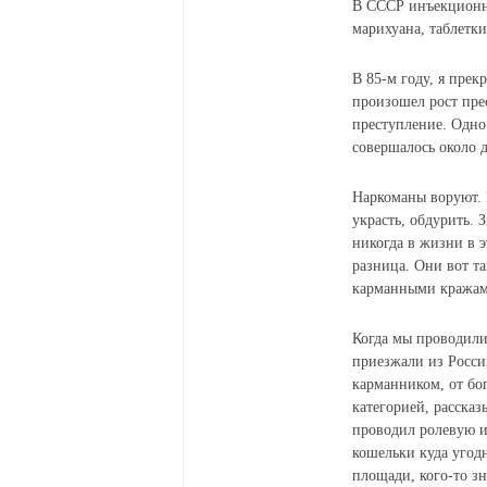
В СССР инъекционны
марихуана, таблетк
В 85-м году, я прек
произошел рост пре
преступление. Одно 
совершалось около 
Наркоманы воруют. 
украсть, обдурить. 
никогда в жизни в э
разница. Они вот та
карманными кражам
Когда мы проводил
приезжали из Росси
карманником, от бог
категорией, рассказ
проводил ролевую и
кошельки куда угодн
площади, кого-то зн