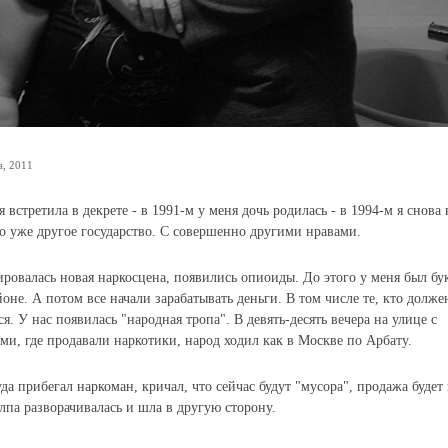
а, 2011
я встретила в декрете - в 1991-м у меня дочь родилась - в 1994-м я снова
ло уже другое государство. С совершенно другими нравами.
ировалась новая наркосцена, появились опиоиды. До этого у меня был бу
оне. А потом все начали зарабатывать деньги. В том числе те, кто долже
я. У нас появилась "народная тропа". В девять-десять вечера на улице с
и, где продавали наркотики, народ ходил как в Москве по Арбату.
да прибегал наркоман, кричал, что сейчас будут "мусора", продажа будет
олпа разворачивалась и шла в другую сторону.