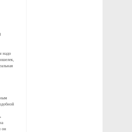
ц
м надо
кошелек,
еальная
шным
подобной
ь
на
м он