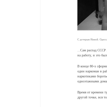
С дочерью Ниной. Одесс
...Сам распад СССР 
на работу, и это бы
В конце 80-х сформ
один наркоман в рай
наркотиками боротьс
одноэтажными домам
Время от времени ту
другой точке, вся т