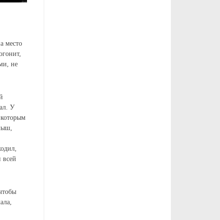
на место
огонит,
ми, не
й
ал. У
, которым
лыш,
ходил,
и всей
 чтобы
ала,