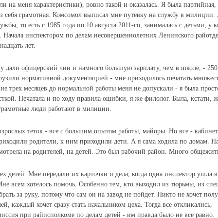
и на меня характеристики), ровно такой и оказалась. Я была партийная,
из себя грамотная. Комсомол выписал мне путевку на службу в милиции. 
ужбы, то есть с 1985 года по 10 августа 2011-го, занималась с детьми, у 
. Начала инспектором по делам несовершеннолетних Ленинского райотде
надцать лет.
у дали офицерский чин и намного большую зарплату, чем в школе, - 250
грузили нормативной документацией - мне приходилось печатать множес
ие трех месяцев до нормальной работы меня не допускали - я была прост
кой. Печатала и по ходу правила ошибки, я же филолог. Была, кстати, 
зграмотные люди работают в милиции.
взрослых теток - все с большим опытом работы, майоры. Но все - кабине
риходили родители, к ним приходили дети. А я сама ходила по домам. Н
смотрела на родителей, на детей. Это был рабочий район. Много общежит
х детей. Мне передали их карточки и дела, когда одна инспектор ушла в
Мне всем хотелось помочь. Особенно тем, кто выходил из тюрьмы, из спе
рать за руку, потому что сам он на завод не пойдет. Никто не хочет полу
ей, каждый хочет сразу стать начальником цеха. Тогда все откликались,
иссия при райисполкоме по делам детей - им правда было не все равно.