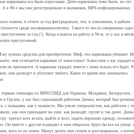
е наркоманы все были взрослыми. Дети-наркоманы тоже были, но это
и. А в 90-х мы уже регистрировали и мальчиков, ВИЧ-инфицированных.
расно помню, в отчете за год фигурировало, что, к сожалению, в районе
ступности среди несовершеннолетних. Такого-то числа совершенно одно
преступление за год (!). Когда я вышла на работу в 94-м, то у нас в меся
десяти преступлений.
Ему нужны средства для приобретения. Миф, что наркоманы убивают. И
Знаете, чем отличается наркоман от алкоголика? Алкоголик у вас украдет 
том не признается. А наркоман украдет, вместе с вами искать его будет. Р
кие, они разведут и уболтают любого. Какое-то время они занимались
и.
и первые семинары по ВИЧ/СПИД для Украины, Молдавии, Белоруссии,
и и Грузии, у нас был социальный работник Димка, который был роско
а, с пальцами, как у пианиста. Мы учили специалистов, как работать с 
ывали, как они припадают на уши, как разводят, грузят и так далее. Дима
гру: просил всех встать, выйти в холл, надеть верхнюю одежду, положит
о. Он вместе с другом подходил к ним общаться, будто бы все на улице, 
аем, кого-то не знаем. Минут десять они стояли и разговаривали, а пото