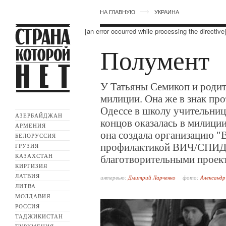
НА ГЛАВНУЮ
УКРАИНА
[an error occurred while processing the directive
Полумент
У Татьяны Семикоп и родит
милиции. Она же в знак пр
Одессе в школу учительнице
АЗЕРБАЙДЖАН
концов оказалась в милици
АРМЕНИЯ
она создала организацию "
БЕЛОРУССИЯ
профилактикой ВИЧ/СПИД, 
ГРУЗИЯ
КАЗАХСТАН
благотворительными проек
КИРГИЗИЯ
ЛАТВИЯ
интервью:
Дмитрий Ларченко
фото:
Александр
ЛИТВА
МОЛДАВИЯ
РОССИЯ
ТАДЖИКИСТАН