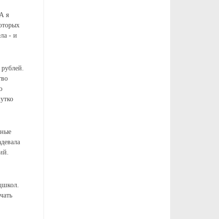
А я
которых
ла - и
 рублей.
тво
о
жутко
тные
адевала
ий.
цшкол.
чать