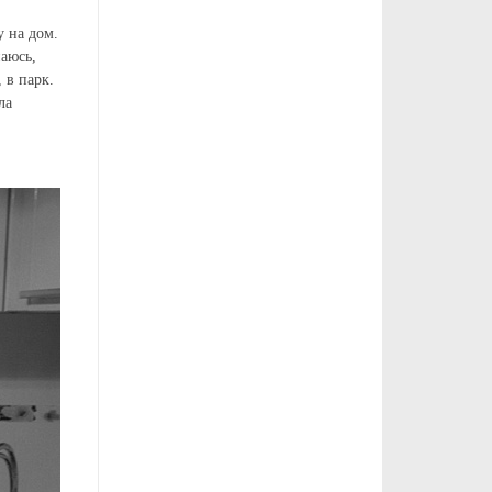
у на дом.
паюсь,
 в парк.
ла