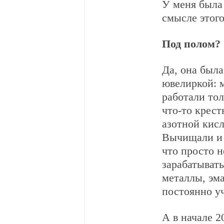
У меня была
смысле этого
Под полом?
Да, она был
ювелиркой: м
работали тол
что-то крест
азотной кисл
Вычищали и п
что просто н
зарабатывать
металлы, эм
постоянно у
А в начале 2