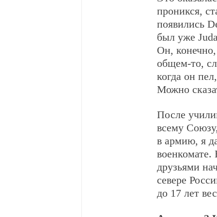
проникся, с
появились De
был уже Juda
Он, конечно,
общем-то, сл
когда он пел
Можно сказат
После училищ
всему Союзу,
в армию, я д
военкомате. 
друзьями нач
севере Росси
до 17 лет ве