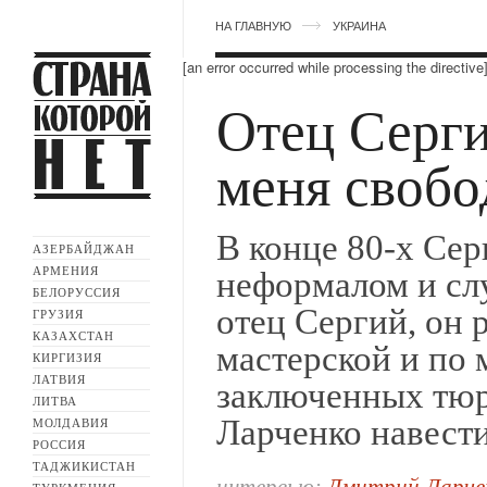
НА ГЛАВНУЮ
УКРАИНА
[an error occurred while processing the directive
Отец Серги
меня своб
В конце 80-х Се
АЗЕРБАЙДЖАН
АРМЕНИЯ
неформалом и слу
БЕЛОРУССИЯ
отец Сергий, он
ГРУЗИЯ
КАЗАХСТАН
мастерской и по 
КИРГИЗИЯ
ЛАТВИЯ
заключенных тюр
ЛИТВА
Ларченко навести
МОЛДАВИЯ
РОССИЯ
ТАДЖИКИСТАН