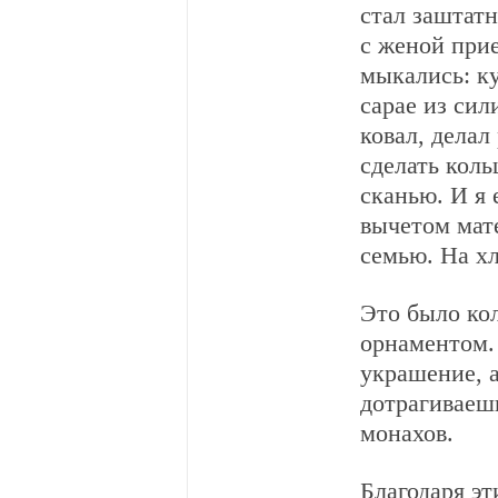
стал заштатн
с женой прие
мыкались: ку
сарае из сил
ковал, делал
сделать коль
сканью. И я е
вычетом мат
семью. На хл
Это было ко
орнаментом. 
украшение, а
дотрагиваешь
монахов.
Благодаря эт