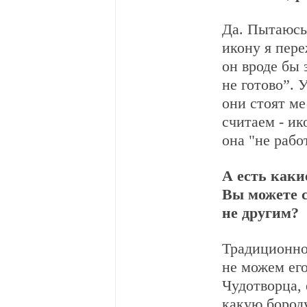
Да. Пытаюсь 
икону я пер
он вроде бы 
не готово”. 
они стоят ме
считаем - ик
она "не рабо
А есть каки
Вы можете с
не другим?
Традиционно
не можем ег
Чудотворца, 
какую бороду