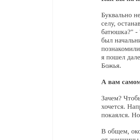
Буквально не
селу, остана
батюшка?" - 
был начальн
познакомилис
я пошел дале
Божья.
А вам самом
Зачем? Чтоб
хочется. Нап
покаялся. Но
В общем, око
от женщины, 