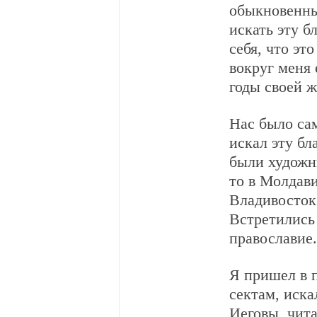
обыкновенным
искать эту б
себя, что эт
вокруг меня 
годы своей ж
Нас было са
искал эту бл
были художни
то в Молдави
Владивосток.
Встретились 
православие.
Я пришел в п
сектам, иска
Иеговы, чита