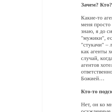
Зачем? Кто?
Какие-то аге
меня просто
знаю, я до с
"мужики", ес
"стукачи" –
как агенты 
случай, когд
агентов хоте
ответственн
Божией…
Кто-то подс
Нет, он ко м
осужденные 