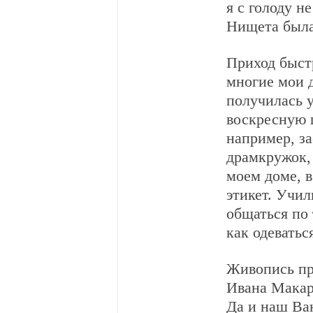
я с голоду н
Нищета была
Приход быстр
многие мои 
получилась 
воскресную 
например, з
драмкружок,
моем доме, в
этикет. Учил
общаться по 
как одеватьс
Живопись пре
Ивана Макар
Да и наш Ва