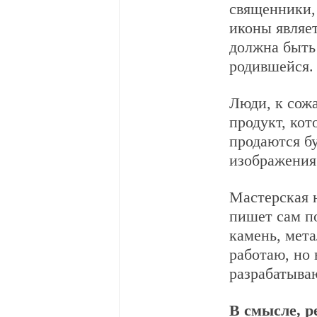
священники,
иконы являе
должна быть
родившейся.
Люди, к сож
продукт, кот
продаются б
изображения
Мастерская 
пишет сам п
камень, мета
работаю, но 
разрабатываю
В смысле, р