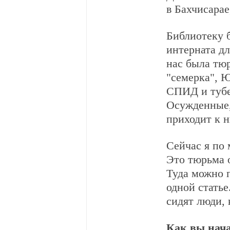
в Бахчисарае
Библиотеку 
интерната дл
нас была тюр
"семерка", 
СПИД и тубе
Осужденные, 
приходит к н
Сейчас я по
Это тюрьма о
Туда можно 
одной статье
сидят люди,
Как вы нач