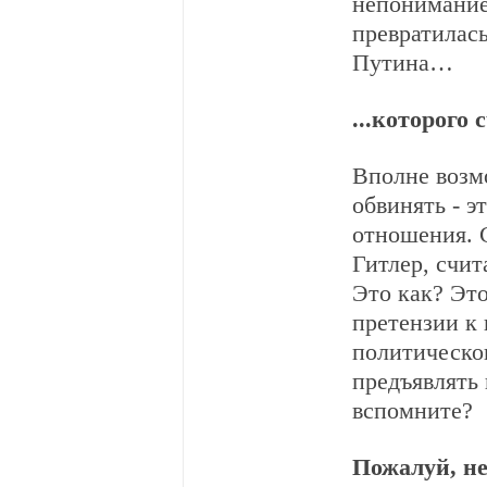
непониманием
превратилась
Путина…
...которого
Вполне возмо
обвинять - э
отношения. 
Гитлер, счи
Это как? Это
претензии к 
политическог
предъявлять
вспомните?
Пожалуй, не