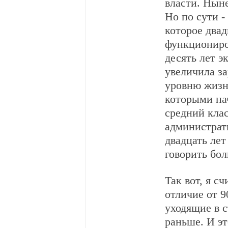
власти. Ныне
Но по сути -
которое двад
функциониро
десять лет э
увеличила за
уровню жизн
которыми на
средний клас
администрат
двадцать лет
говорить бол
Так вот, я с
отличие от 9
уходящие в с
раньше. И эт