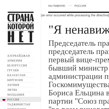
НА ГЛАВНУЮ
РОССИЯ
[an error occurred while processing the directive
"Я ненавиж
Председатель п
председатель пр
АЗЕРБАЙДЖАН
первый вице-пре
АРМЕНИЯ
бывший министр 
БЕЛОРУССИЯ
ГРУЗИЯ
администрации п
КАЗАХСТАН
КИРГИЗИЯ
Госкомимущества
ЛАТВИЯ
ЛИТВА
Бориса Ельцина в
МОЛДАВИЯ
партии "Союз пра
РОССИЯ
ТАДЖИКИСТАН