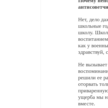
Почему нен
антисоветч
Нет, дело да
школьные год
школу. Школ
воспитанием
как у военны
здравствуй, 
Не вызывает
воспоминание
решили ее ра
оторвать тол
приваренную
ущерба мы на
вместе.