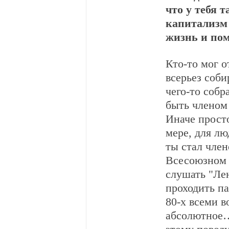
что у тебя 
капитализм 
жизнь и пом
Кто-то мог о
всерьез соби
чего-то собр
быть членом
Иначе просто
мере, для лю
ты стал чле
Всесоюзном 
слушать "Ле
проходить па
80-х всеми в
абсолютное…