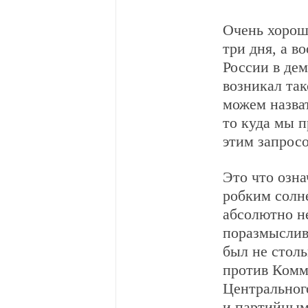
Очень хорош
три дня, а в
России в дем
возникал так
можем назва
то куда мы п
этим запрос
Это что озн
робким солн
абсолютно не
поразмыслив,
был не столь
против Комм
Центральног
и партийным 