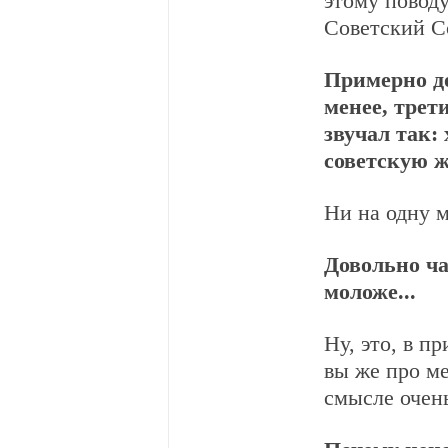
этому поводу
Советский Со
Примерно до
менее, трет
звучал так:
советскую ж
Ни на одну м
Довольно ча
моложе...
Ну, это, в п
вы же про ме
смысле очен