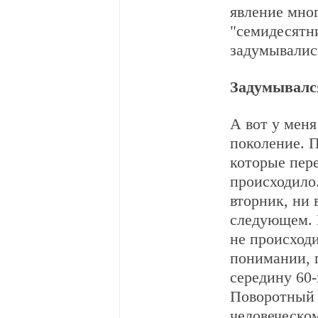
явление мног
"семидесятн
задумывалис
Задумывался
А вот у меня
поколение. П
которые пере
происходило.
вторник, ни в
следующем. Н
не происходи
понимании, 
середину 60-
Поворотный м
человеческом