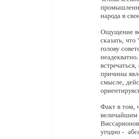
промышленно
народа в сво
Ощущение воз
сказать, что
голову совет
неадекватно.
встречаться,
причины явле
смысле, дейс
ориентируясь
Факт в том, 
величайшим 
Виссарионов
угодно - аб