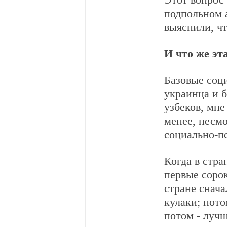
Этот вопрос
подпольном 
выяснили, чт
И что же эт
Базовые соци
украинца и б
узбеков, мне
менее, несмо
социально-п
Когда в стра
первые сорок
стране снача
кулаки; пото
потом - лучш