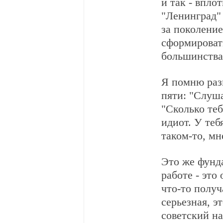
и так - впло
"Ленинград" 
за поколени
сформироват
большинства
Я помню раз
пяти: "Слуша
"Сколько теб
идиот. У теб
таком-то, мн
Это же фунд
работе - это
что-то получ
серьезная, э
советский на