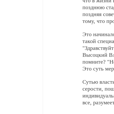
что в жизни 
позднюю ста
поздняя сове
тому, что пр
Это начинало
такой специ
"Здравствуй
Высоцкий Вл
помните? "Не
Это суть мер
Сутью власт
серости, по
индивидуальн
все, разуме