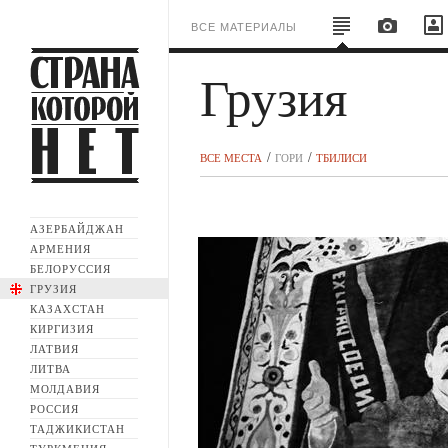
ВСЕ МАТЕРИАЛЫ
Грузия
ВСЕ МЕСТА
ГОРИ
ТБИЛИСИ
АЗЕРБАЙДЖАН
АРМЕНИЯ
БЕЛОРУССИЯ
ГРУЗИЯ
КАЗАХСТАН
КИРГИЗИЯ
ЛАТВИЯ
ЛИТВА
МОЛДАВИЯ
РОССИЯ
ТАДЖИКИСТАН